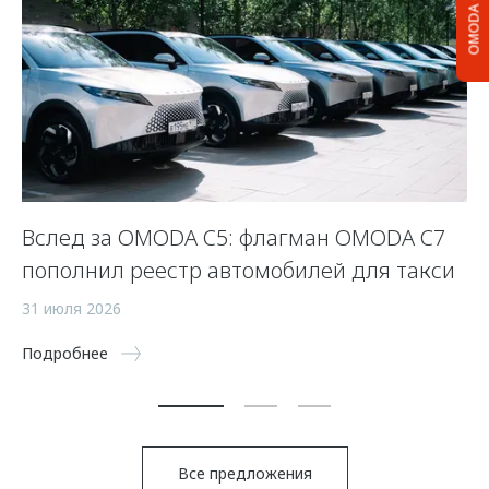
OMODA C5
Вслед за OMODA C5: флагман OMODA C7
С
пополнил реестр автомобилей для такси
п
а
31 июля 2026
5 
Подробнее
По
Все предложения