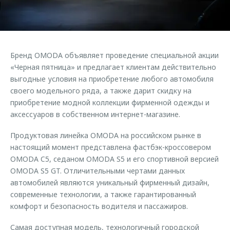
Страхование
Руководства по эксплуатации
Обратная связь
Кредитный калькулятор
Клиентская поддержка
Аксессуары
O&J Автоклуб
Бренд OMODA объявляет проведение специальной акции
Одежда и сувениры
Клуб владельцев OMODA
«Черная пятница» и предлагает клиентам действительно
Оригинальные аксессуары
Приложение O&J
выгодные условия на приобретение любого автомобиля
своего модельного ряда, а также дарит скидку на
Запчасти
Аксессуары
приобретение модной коллекции фирменной одежды и
аксессуаров в собственном интернет-магазине.
Трейд-ин
Одежда и сувениры
Калькулятор трейд-ин
Оригинальные аксессуары
Продуктовая линейка OMODA на российском рынке в
настоящий момент представлена фастбэк-кроссовером
Запчасти
OMODA C5, седаном OMODA S5 и его спортивной версией
OMODA S5 GT. Отличительными чертами данных
автомобилей являются уникальный фирменный дизайн,
современные технологии, а также гарантированный
комфорт и безопасность водителя и пассажиров.
Самая доступная модель, технологичный городской