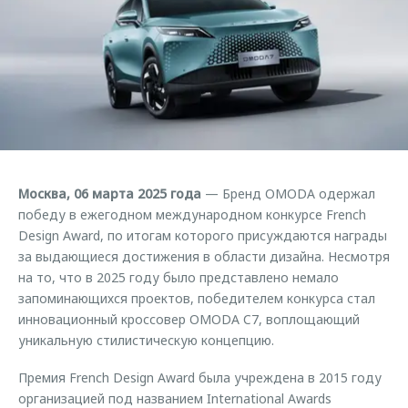
Страхование
Руководства по эксплуатации
Обратная связь
Кредитный калькулятор
Клиентская поддержка
Аксессуары
O&J Автоклуб
Одежда и сувениры
Клуб владельцев OMODA
Оригинальные аксессуары
Приложение O&J
Запчасти
Аксессуары
Москва, 06 марта 2025 года
— Бренд OMODA одержал
Трейд-ин
Одежда и сувениры
победу в ежегодном международном конкурсе French
Design Award, по итогам которого присуждаются награды
Калькулятор трейд-ин
Оригинальные аксессуары
за выдающиеся достижения в области дизайна. Несмотря
Запчасти
на то, что в 2025 году было представлено немало
запоминающихся проектов, победителем конкурса стал
инновационный кроссовер OMODA C7, воплощающий
уникальную стилистическую концепцию.
Премия French Design Award была учреждена в 2015 году
организацией под названием International Awards