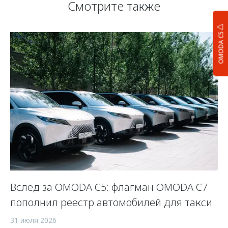
Смотрите также
OMODA C5
Вслед за OMODA C5: флагман OMODA C7
С
пополнил реестр автомобилей для такси
п
а
31 июля 2026