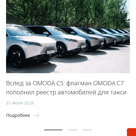
Вслед за OMODA C5: флагман OMODA C7
С
пополнил реестр автомобилей для такси
п
а
31 июля 2026
5 
Подробнее
По