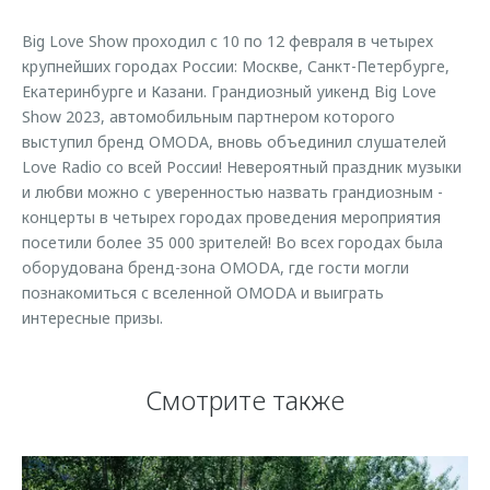
Страхование
Руководства по эксплуатации
Обратная связь
Big Love Show проходил с 10 по 12 февраля в четырех
Кредитный калькулятор
Клиентская поддержка
крупнейших городах России: Москве, Санкт-Петербурге,
Екатеринбурге и Казани. Грандиозный уикенд Big Love
Аксессуары
O&J Автоклуб
Show 2023, автомобильным партнером которого
Одежда и сувениры
Клуб владельцев OMODA
выступил бренд OMODA, вновь объединил слушателей
Love Radio со всей России! Невероятный праздник музыки
Оригинальные аксессуары
Приложение O&J
и любви можно с уверенностью назвать грандиозным -
Запчасти
Аксессуары
концерты в четырех городах проведения мероприятия
посетили более 35 000 зрителей! Во всех городах была
Трейд-ин
Одежда и сувениры
оборудована бренд-зона OMODA, где гости могли
Калькулятор трейд-ин
Оригинальные аксессуары
познакомиться с вселенной OMODA и выиграть
интересные призы.
Запчасти
Смотрите также