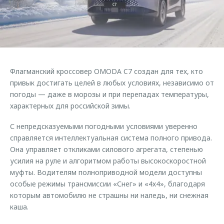
Страхование
Руководства по эксплуатации
Обратная связь
Кредитный калькулятор
Клиентская поддержка
Аксессуары
O&J Автоклуб
Одежда и сувениры
Клуб владельцев OMODA
Флагманский кроссовер OMODA C7 создан для тех, кто
Оригинальные аксессуары
Приложение O&J
привык достигать целей в любых условиях, независимо от
Запчасти
погоды — даже в морозы и при перепадах температуры,
Аксессуары
характерных для российской зимы.
Трейд-ин
Одежда и сувениры
С непредсказуемыми погодными условиями уверенно
Калькулятор трейд-ин
Оригинальные аксессуары
справляется интеллектуальная система полного привода.
Запчасти
Она управляет откликами силового агрегата, степенью
усилия на руле и алгоритмом работы высокоскоростной
муфты. Водителям полноприводной модели доступны
особые режимы трансмиссии «Снег» и «4х4», благодаря
которым автомобилю не страшны ни наледь, ни снежная
каша.