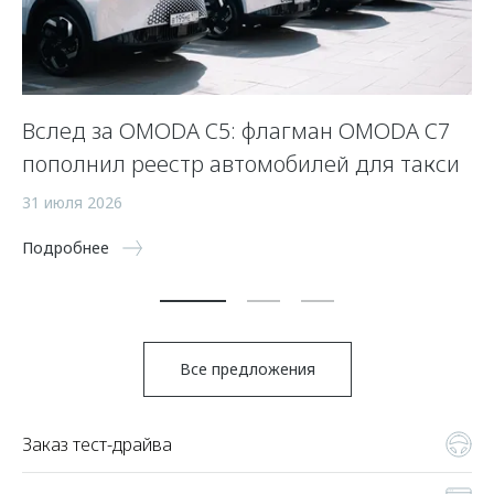
Вслед за OMODA C5: флагман OMODA C7
С
пополнил реестр автомобилей для такси
п
а
31 июля 2026
5 
Подробнее
По
Все предложения
Заказ тест-драйва