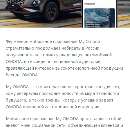
Страхование
Руководства по эксплуатации
Обратная связь
Кредитный калькулятор
Клиентская поддержка
Аксессуары
O&J Автоклуб
Одежда и сувениры
Клуб владельцев OMODA
Фирменное мобильное приложение My Omoda
Оригинальные аксессуары
Приложение O&J
стремительно продолжает набирать в России
Запчасти
популярность не только у владельцев автомобилей
Аксессуары
OMODA, но и среди потенциальной аудитории,
Трейд-ин
Одежда и сувениры
проявляющей интерес к высокотехнологичной продукции
бренда OMODA.
Калькулятор трейд-ин
Оригинальные аксессуары
Запчасти
My OMODA — это интерактивное пространство для тех,
кому интересны последние новости из мира технологий
будущего, а также тренды, которые успешно задает
OMODA в мировой автомобильной индустрии.
Мобильное приложение My OMODA представляет собой
аналог мини социальной сети, объединяющей клиентов и