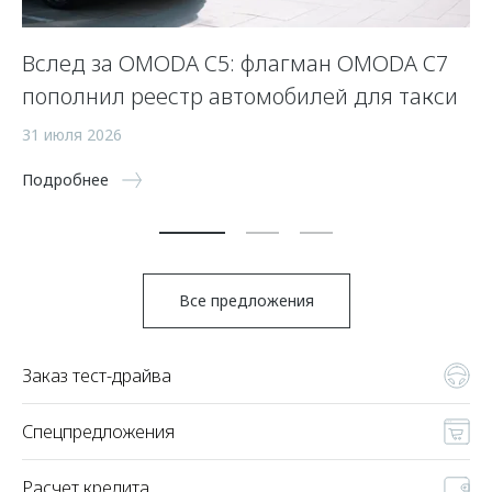
Вслед за OMODA C5: флагман OMODA C7
С
пополнил реестр автомобилей для такси
п
а
31 июля 2026
5 
Подробнее
По
Все предложения
Заказ тест-драйва
Спецпредложения
Расчет кредита