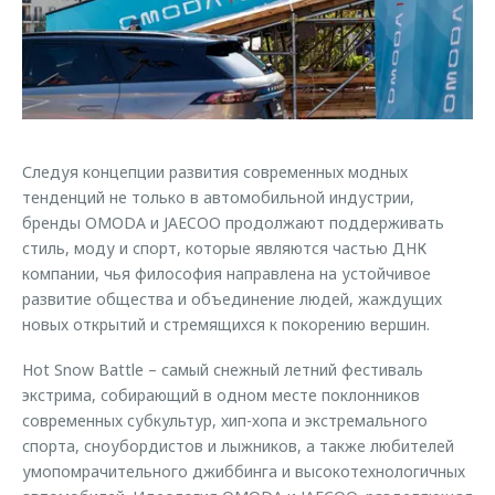
Страхование
Руководства по эксплуатации
Обратная связь
Кредитный калькулятор
Клиентская поддержка
Аксессуары
O&J Автоклуб
Одежда и сувениры
Клуб владельцев OMODA
Оригинальные аксессуары
Приложение O&J
Следуя концепции развития современных модных
тенденций не только в автомобильной индустрии,
Запчасти
Аксессуары
бренды OMODA и JAECOO продолжают поддерживать
стиль, моду и спорт, которые являются частью ДНК
Трейд-ин
Одежда и сувениры
компании, чья философия направлена на устойчивое
Калькулятор трейд-ин
Оригинальные аксессуары
развитие общества и объединение людей, жаждущих
новых открытий и стремящихся к покорению вершин.
Запчасти
Hot Snow Battle – самый снежный летний фестиваль
экстрима, собирающий в одном месте поклонников
современных субкультур, хип-хопа и экстремального
спорта, сноубордистов и лыжников, а также любителей
умопомрачительного джиббинга и высокотехнологичных