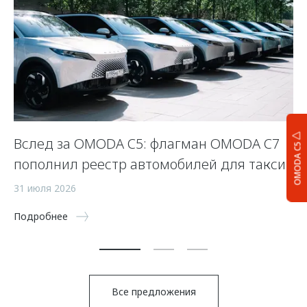
Вслед за OMODA C5: флагман OMODA C7
С
OMODA C5
пополнил реестр автомобилей для такси
п
а
31 июля 2026
5 
Подробнее
По
Все предложения