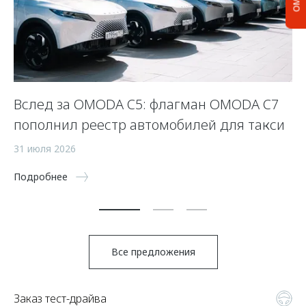
Вслед за OMODA C5: флагман OMODA C7
С
пополнил реестр автомобилей для такси
п
а
31 июля 2026
5 
Подробнее
По
Все предложения
Заказ тест-драйва