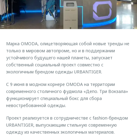
Страхование
Руководства по эксплуатации
Обратная связь
Кредитный калькулятор
Клиентская поддержка
Аксессуары
O&J Автоклуб
Одежда и сувениры
Клуб владельцев OMODA
Марка OMODA, олицетворяющая собой новые тренды не
Оригинальные аксессуары
Приложение O&J
только в мировом автопроме, но и в поддержании
Запчасти
устойчивого будущего нашей планеты, запускает
Аксессуары
собственный социальный проект совместно с
Трейд-ин
Одежда и сувениры
экологичным брендом одежды URBANTIGER.
Калькулятор трейд-ин
Оригинальные аксессуары
С 9 июня в модном корнере OMODA на территории
Запчасти
современного столичного фудмола «Депо. Три Вокзала»
функционирует специальный бокс для сбора
невостребованной одежды.
Проект реализуется в сотрудничестве с fashion-брендом
URBANTIGER, выпускающим стильную современную
одежду из качественных экологичных материалов.