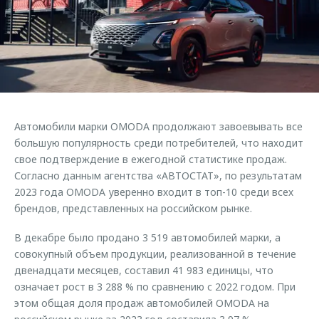
Страхование
Руководства по эксплуатации
Обратная связь
Кредитный калькулятор
Клиентская поддержка
Аксессуары
O&J Автоклуб
Одежда и сувениры
Клуб владельцев OMODA
Оригинальные аксессуары
Приложение O&J
Автомобили марки OMODA продолжают завоевывать все
Запчасти
Аксессуары
большую популярность среди потребителей, что находит
свое подтверждение в ежегодной статистике продаж.
Трейд-ин
Одежда и сувениры
Согласно данным агентства «АВТОСТАТ», по результатам
Калькулятор трейд-ин
Оригинальные аксессуары
2023 года OMODA уверенно входит в топ-10 среди всех
брендов, представленных на российском рынке.
Запчасти
В декабре было продано 3 519 автомобилей марки, а
совокупный объем продукции, реализованной в течение
двенадцати месяцев, составил 41 983 единицы, что
означает рост в 3 288 % по сравнению с 2022 годом. При
этом общая доля продаж автомобилей OMODA на