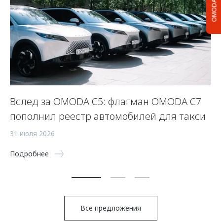
OMODA C5
Вслед за OMODA C5: флагман OMODA C7
С
пополнил реестр автомобилей для такси
п
а
31 июля 2026
5 
Подробнее
По
Все предложения