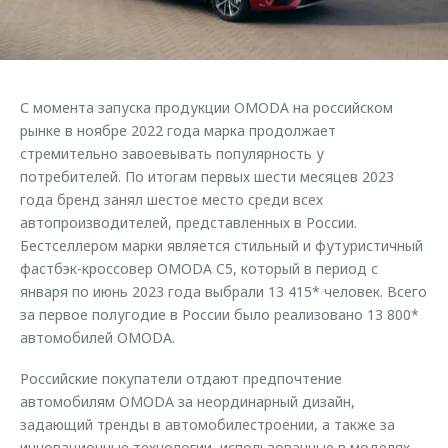
Страхование
Руководства по эксплуатации
Обратная связь
Кредитный калькулятор
Клиентская поддержка
Аксессуары
O&J Автоклуб
С момента запуска продукции OMODA на российском
Одежда и сувениры
Клуб владельцев OMODA
рынке в ноябре 2022 года марка продолжает
Оригинальные аксессуары
Приложение O&J
стремительно завоевывать популярность у
потребителей. По итогам первых шести месяцев 2023
Запчасти
Аксессуары
года бренд занял шестое место среди всех
автопроизводителей, представленных в России.
Трейд-ин
Одежда и сувениры
Бестселлером марки является стильный и футуристичный
Калькулятор трейд-ин
Оригинальные аксессуары
фастбэк-кроссовер OMODA C5, который в период с
января по июнь 2023 года выбрали 13 415* человек. Всего
Запчасти
за первое полугодие в России было реализовано 13 800*
автомобилей OMODA.
Российские покупатели отдают предпочтение
автомобилям OMODA за неординарный дизайн,
задающий тренды в автомобилестроении, а также за
инновационные технологии, использованные в моделях