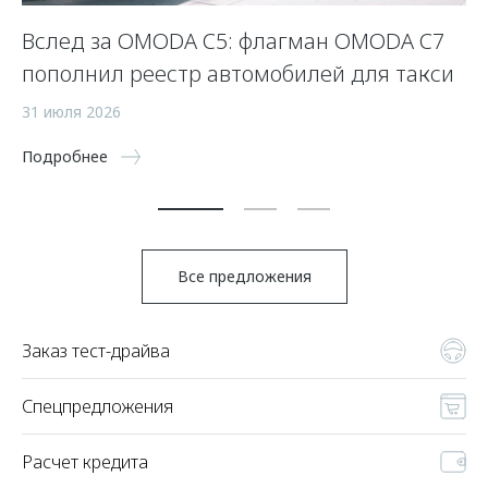
Вслед за OMODA C5: флагман OMODA C7
С
пополнил реестр автомобилей для такси
п
а
31 июля 2026
5 
Подробнее
По
Все предложения
Заказ тест-драйва
Спецпредложения
Расчет кредита