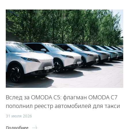
 и
Вслед за OMODA C5: флагман OMODA C7
С
пополнил реестр автомобилей для такси
п
а
31 июля 2026
5 
Подробнее