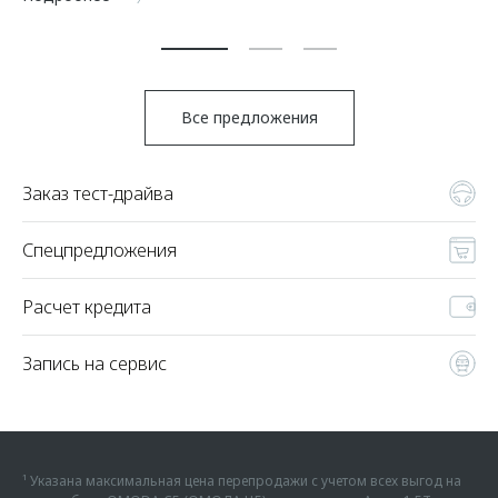
По
Все предложения
Заказ тест-драйва
Спецпредложения
Расчет кредита
Запись на сервис
¹ Указана максимальная цена перепродажи с учетом всех выгод на