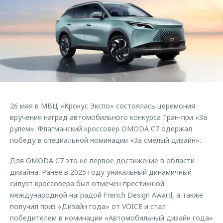
Страхование
Руководства по эксплуатации
Обратная связь
Кредитный калькулятор
Клиентская поддержка
Аксессуары
O&J Автоклуб
Одежда и сувениры
Клуб владельцев OMODA
Оригинальные аксессуары
Приложение O&J
Запчасти
Аксессуары
26 мая в МВЦ «Крокус Экспо» состоялась церемония
Трейд-ин
Одежда и сувениры
вручения наград автомобильного конкурса Гран-при «За
рулем». Флагманский кроссовер OMODA C7 одержал
Калькулятор трейд-ин
Оригинальные аксессуары
победу в специальной номинации «За смелый дизайн».
Запчасти
Для OMODA C7 это не первое достижение в области
дизайна. Ранее в 2025 году уникальный динамичный
силуэт кроссовера был отмечен престижной
международной наградой French Design Award, а также
получил приз «Дизайн года» от VOICE и стал
победителем в номинации «Автомобильный дизайн года»