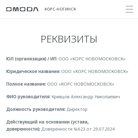
КОРС-НОГИНСК
РЕКВИЗИТЫ
Покупателям
Мир OMODA
Владельцам
Модели
ЮЛ (организация) / ИП:
ООО «КОРС НОВОМОСКОВСК»
C5
Выбор и покупка
Сервис
О бренде
от 2 299 000 ₽*
Сравнить комплектации
Записаться на сервис
Новости
Юридическое название:
ООО «КОРС НОВОМОСКОВСК»
Записаться на тест-драйв
Кузовной ремонт
Онлайн-сервисы
Полное название:
ООО «КОРС НОВОМОСКОВСК»
C7
Cпецпредложения
Сервисные акции
Приложение O&J
ФИО руководителя:
Кривцов Александр Николаевич
от 2 739 000 ₽*
Прайс-листы
Поддержка
Клуб владельцев OMODA
OMODA Лизинг
Должность руководителя:
Директор
Помощь на дороге
Бренд JAECOO
Действующий на основании (устава,
Кредит и страхование
Гарантия
доверенности):
Доверенности №623 от 29.07.2024
Правовая информация
Кредитные программы
Дополнительная техническая поддержка