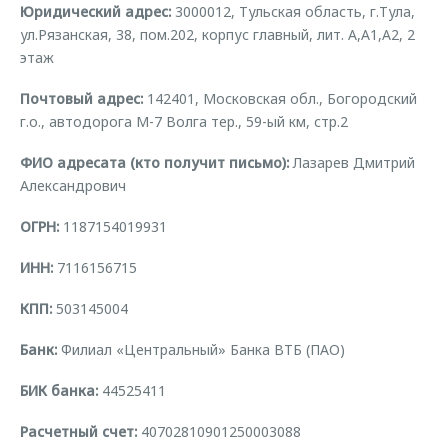
Юридический адрес:
3000012, Тульская область, г.Тула,
Страхование
Руководства по эксплуатации
Обратная связь
ул.Рязанская, 38, пом.202, корпус главный, лит. А,А1,А2, 2
Кредитный калькулятор
Клиентская поддержка
этаж
Аксессуары
O&J Автоклуб
Почтовый адрес:
142401, Московская обл., Богородский
г.о., автодорога М-7 Волга тер., 59-ый км, стр.2
Одежда и сувениры
Клуб владельцев OMODA
Оригинальные аксессуары
Приложение O&J
ФИО адресата (кто получит письмо):
Лазарев Дмитрий
Запчасти
Александрович
Аксессуары
ОГРН:
1187154019931
Трейд-ин
Одежда и сувениры
Калькулятор трейд-ин
Оригинальные аксессуары
ИНН:
7116156715
Запчасти
КПП:
503145004
Банк:
Филиал «Центральный» Банка ВТБ (ПАО)
БИК банка:
44525411
Расчетный счет:
40702810901250003088