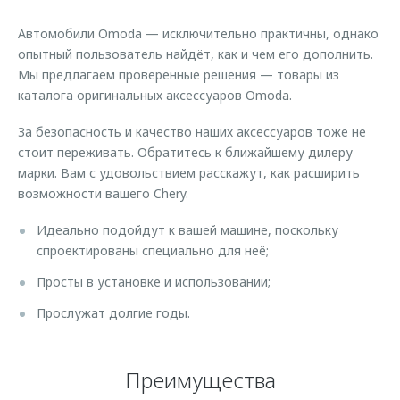
Страхование
Руководства по эксплуатации
Обратная связь
Автомобили Omoda — исключительно практичны, однако
Кредитный калькулятор
Клиентская поддержка
опытный пользователь найдёт, как и чем его дополнить.
Мы предлагаем проверенные решения — товары из
Аксессуары
O&J Автоклуб
каталога оригинальных аксессуаров Omoda.
Одежда и сувениры
Клуб владельцев OMODA
За безопасность и качество наших аксессуаров тоже не
Оригинальные аксессуары
Приложение O&J
стоит переживать. Обратитесь к ближайшему дилеру
Запчасти
марки. Вам с удовольствием расскажут, как расширить
Аксессуары
возможности вашего Chery.
Трейд-ин
Одежда и сувениры
Идеально подойдут к вашей машине, поскольку
Калькулятор трейд-ин
Оригинальные аксессуары
спроектированы специально для неё;
Запчасти
Просты в установке и использовании;
Прослужат долгие годы.
Преимущества